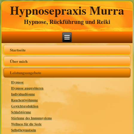
Hypnosepraxis Murra
Hypnose, Rückführung und Reiki
Startseite
Über mich
Leistungsangebote
Hypnose
Hypnose ausprobieren
Individuallösung
Rauchentwöhnung
Gewichtsreduktion
Schlafstörung
Stärkung des Immunsystems
Wellness für die Seele
Selbstbewusstsein