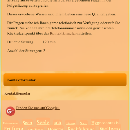
Sitzung auszuwerten und die sich daraus ergebenden Fragen in der
Folgesitzung aufzugreifen.
Dieses erworbene Wissen wird Ihrem Leben eine neue Qualität geben.
Für Fragen stehe ich Ihnen gerne telefonisch zur Verfügung oder rufe Sie
zurück. Sie können mir Ihre Telefonnummer sowie den gewünschten
Rückrufzeitpunkt über das
Kontaktformular·
mitteilen.
Dauer je Sitzung: 120 min.
Anzahl der Sitzungen: 2
Kontaktformular
Kontaktformular
Finden Sie uns auf Google+
Seele
Sport
Hypnosepraxis
AGB
Sitzung
Seele
Entspannung
Prüfung
Wellness
Rückführung
Honorar
tiefe Trance