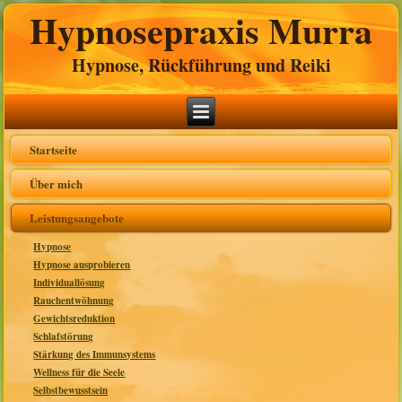
Hypnosepraxis Murra
Hypnose, Rückführung und Reiki
Startseite
Über mich
Leistungsangebote
Hypnose
Hypnose ausprobieren
Individuallösung
Rauchentwöhnung
Gewichtsreduktion
Schlafstörung
Stärkung des Immunsystems
Wellness für die Seele
Selbstbewusstsein