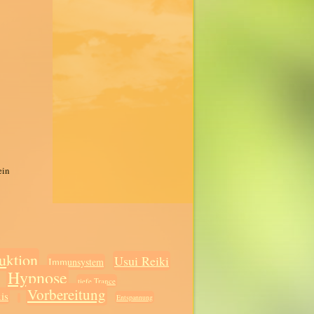
ein
uktion
Usui Reiki
Immunsystem
Hypnose
tiefe Trance
Vorbereitung
is
Entspannung