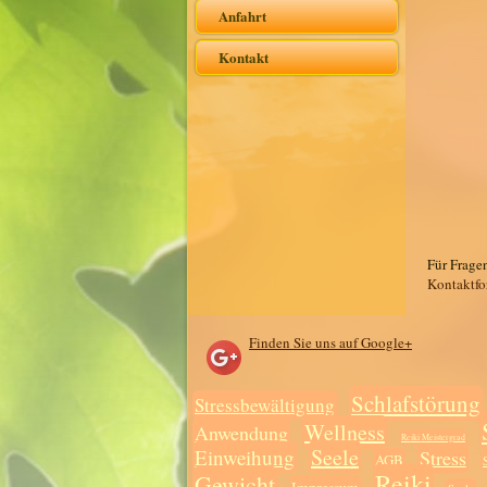
Anfahrt
Kontakt
Für Frage
Kontaktf
Finden Sie uns auf Google+
Schlafstörung
Stressbewältigung
Wellness
Anwendung
Reiki Meistergrad
Seele
Einweihung
Stress
AGB
Reiki
Gewicht