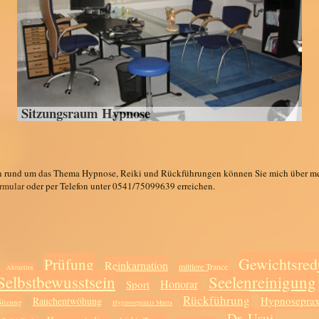
Sitzungsraum Hypnose
n rund um das Thema Hypnose, Reiki und Rückführungen können Sie mich über m
ormular
oder per Telefon unter 0541/75099639 erreichen.
Gewichtsred
Prüfung
Reinkarnation
mittlere Trance
Aktuelles
Selbstbewusstsein
Seelenreinigung
Honorar
Sport
Rückführung
Hypnoseprax
Rauchentwöhung
Sitzung
Hypnosepraxis Murra
Dr. Usui