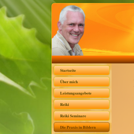
Startseite
Über mich
Leistungsangebote
Reiki
Reiki Seminare
Die Praxis in Bildern